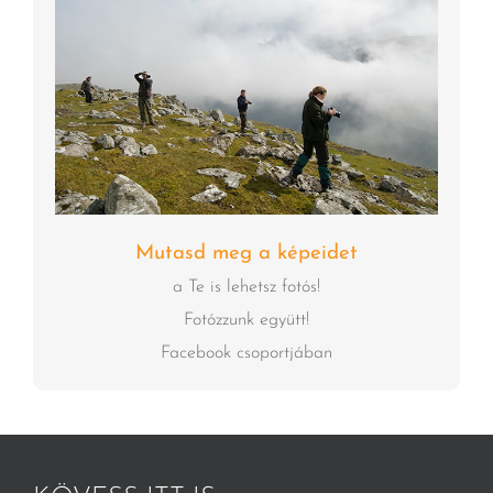
Mutasd meg a képeidet
a Te is lehetsz fotós!
Fotózzunk együtt!
Facebook csoportjában