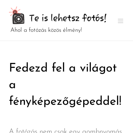
Kihagyás
Fedezd fel a világot
a
fényképezőgépeddel!
A fotózás nem csak egy gombnyomás