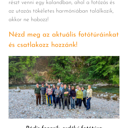
részt venni egy kalandban, ahol a fotózás és
az utazás tökéletes harmóniában találkozik,
akkor ne habozz!
Nézd meg az aktuális fotótúráinkat
és csatlakozz hozzánk!