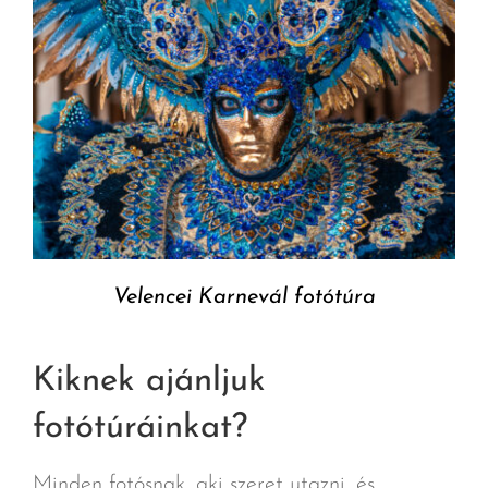
Velencei Karnevál fotótúra
Kiknek ajánljuk
fotótúráinkat?
Minden fotósnak, aki szeret utazni, és