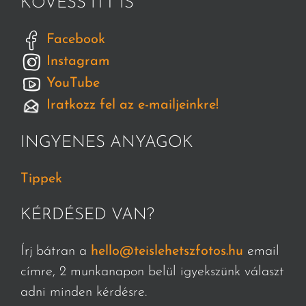
KÖVESS ITT IS
Facebook
Instagram
YouTube
Iratkozz fel az e-mailjeinkre!
INGYENES ANYAGOK
Tippek
KÉRDÉSED VAN?
Írj bátran a
hello@teislehetszfotos.hu
email
címre, 2 munkanapon belül igyekszünk választ
adni minden kérdésre.