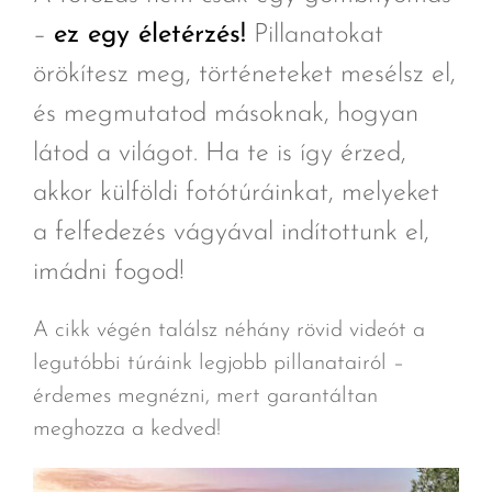
–
ez egy életérzés!
Pillanatokat
örökítesz meg, történeteket mesélsz el,
és megmutatod másoknak, hogyan
látod a világot. Ha te is így érzed,
akkor külföldi fotótúráinkat, melyeket
a felfedezés vágyával indítottunk el,
imádni fogod!
A cikk végén találsz néhány rövid videót a
legutóbbi túráink legjobb pillanatairól –
érdemes megnézni, mert garantáltan
meghozza a kedved!