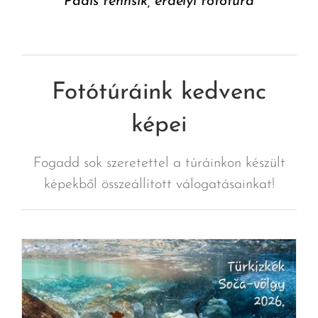
Pádis fennsík, erdélyi fotótúra
Fotótúráink kedvenc
képei
Fogadd sok szeretettel a túráinkon készült
képekből összeállított válogatásainkat!