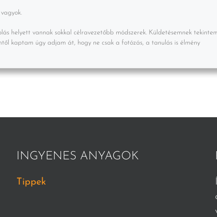
 vagyok.
olás helyett vannak sokkal célravezetőbb módszerek. Küldetésemnek tekintem
mtől kaptam úgy adjam át, hogy ne csak a fotózás, a tanulás is élmény
INGYENES ANYAGOK
Tippek