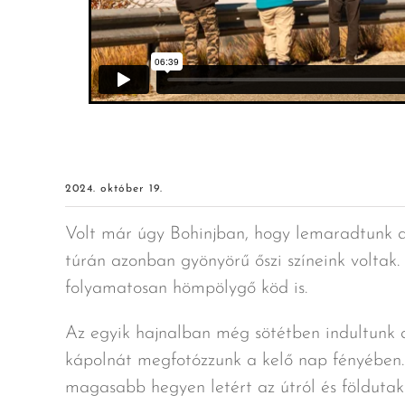
2024. október 19.
Volt már úgy Bohinjban, hogy lemaradtunk az
túrán azonban gyönyörű őszi színeink voltak. 
folyamatosan hömpölygő köd is.
Az egyik hajnalban még sötétben indultunk a 
kápolnát megfotózzunk a kelő nap fényében. 
magasabb hegyen letért az útról és földutak