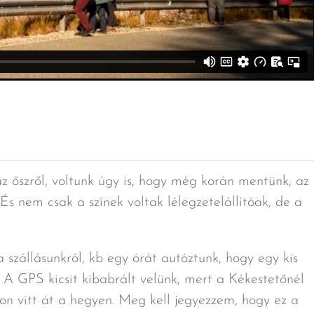
 őszről, voltunk úgy is, hogy még korán mentünk, az 
És nem csak a színek voltak lélegzetelállítóak, de a
szállásunkról, kb egy órát autóztunk, hogy egy kis
A GPS kicsit kibabrált velünk, mert a Kékestetőnél
on vitt át a hegyen. Meg kell jegyezzem, hogy ez a