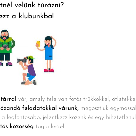
etnél velünk túrázni?
kezz a klubunkba!
tárral
vár, amely tele van fotós trükkökkel, ötletekke
tózandó feladatokkal várunk,
megosztjuk egymássa
 a legfontosabb, jelentkezz közénk és egy hihetetlenül
tós közösség
tagja leszel.