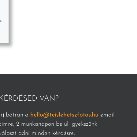
,
KÉRDÉSED VAN?
Írj bátran a
hello@teislehetszfotos.hu
email
címre, 2 munkanapon belül igyekszünk
választ adni minden kérdésre.