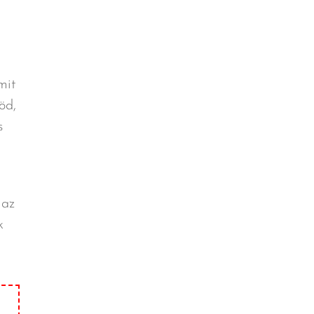
mit
öd,
s
 az
k