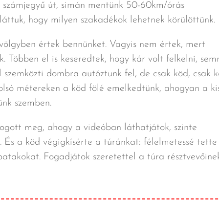
két számjegyű út, simán mentünk 50-60km/órás
 láttuk, hogy milyen szakadékok lehetnek körülöttünk.
 völgyben értek bennünket. Vagyis nem értek, mert
. Többen el is keseredtek, hogy kár volt felkelni, sem
 szemközti dombra autóztunk fel, de csak köd, csak k
lsó métereken a köd fölé emelkedtünk, ahogyan a ki
lünk szemben.
ogott meg, ahogy a videóban láthatjátok, szinte
 És a köd végigkísérte a túránkat: félelmetessé tette
patakokat. Fogadjátok szeretettel a túra résztvevőine