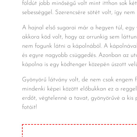
földút jobb minőségű volt mint itthon sok 
sebességgel. Szerencsére sötét volt, így nem
A hajnal első sugarai már a hegyen túl, egy
akkora köd volt, hogy az orrunkig sem láttunk
nem fogunk látni a kápolnából. A kápolnával
és egyre nagyobb csüggedés. Azonban az uto
kápolna is egy ködtenger közepén úszott ve
Gyönyörű látvány volt, de nem csak engem f
mindenki képei között előbukkan ez a reggel.
erdőt, végtelenné a tavat, gyönyörűvé a kis 
fotóit!