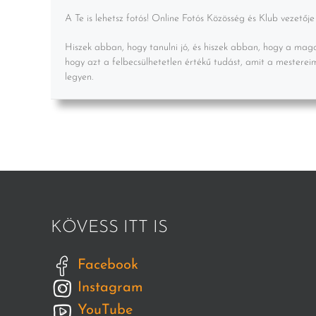
A Te is lehetsz fotós! Online Fotós Közösség és Klub vezetője
Hiszek abban, hogy tanulni jó, és hiszek abban, hogy a mag
hogy azt a felbecsülhetetlen értékű tudást, amit a mesterei
legyen.
KÖVESS ITT IS
Facebook
Instagram
YouTube