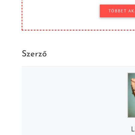
TÖBBET AK
Szerző
L