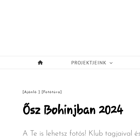
Kihagyás
PROJEKTJEINK
[Ajánló ] [Fotótúra]
Ősz Bohinjban 2024
A Te is lehetsz fotós! Klub tagjaival 