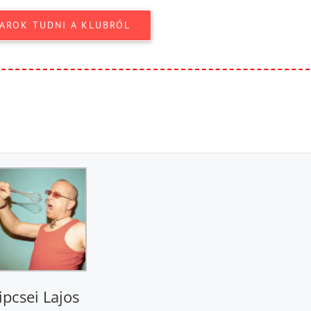
AROK TUDNI A KLUBRÓL
ipcsei Lajos