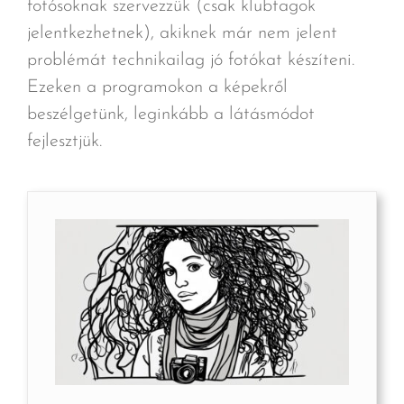
fotósoknak szervezzük (csak klubtagok
jelentkezhetnek), akiknek már nem jelent
problémát technikailag jó fotókat készíteni.
Ezeken a programokon a képekről
beszélgetünk, leginkább a látásmódot
fejlesztjük.