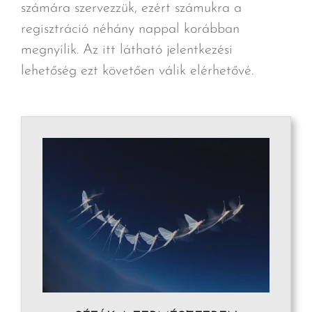
számára szervezzük, ezért számukra a
regisztráció néhány nappal korábban
megnyílik. Az itt látható jelentkezési
lehetőség ezt követően válik elérhetővé.