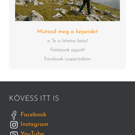
Mutasd meg a képeidet
a Te is lehetsz fotós!
Fotózzunk együtt!
Facebook csoportjában
KÖVESS ITT IS
Facebook
Instagram
YouTube