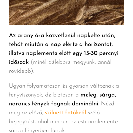
Az arany óra közvetlenül napkelte után,
tehát miután a nap elérte a horizontot,
illetve naplemente előtt egy 15-30 percnyi
időszak
(minél délebbre megyünk, annál
rövidebb).
Ugyan folyamatosan és gyorsan változnak a
fényviszonyok, de biztosan a
meleg, sárga,
narancs fények fognak dominálni
. Nézd
meg az előző,
sziluett fotókról
szóló
bejegyzést, ahol minden az esti naplemente
sárga fényeiben fürdik.