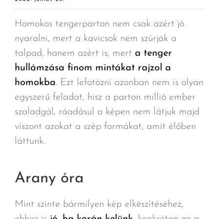
Homokos tengerparton nem csak azért jó
nyaralni, mert a kavicsok nem szúrják a
talpad, hanem azért is, mert
a tenger
hullámzása finom mintákat rajzol a
homokba
. Ezt lefotózni azonban nem is olyan
egyszerű feladat, hisz a parton millió ember
szaladgál, ráadásul a képen nem látjuk majd
viszont azokat a szép formákat, amit élőben
láttunk.
Arany óra
Mint szinte bármilyen kép elkészítéséhez,
ehhez is
jó, ha korán kelünk
, konkrétan az a