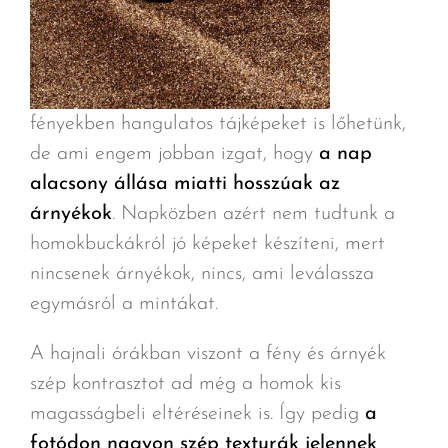
fényekben hangulatos tájképeket is lőhetünk,
de ami engem jobban izgat, hogy
a nap
alacsony állása miatti hosszúak az
árnyékok
. Napközben azért nem tudtunk a
homokbuckákról jó képeket készíteni, mert
nincsenek árnyékok, nincs, ami leválassza
egymásról a mintákat.
A hajnali órákban viszont a fény és árnyék
szép kontrasztot ad még a homok kis
magasságbeli eltéréseinek is. Így pedig
a
fotódon nagyon szép texturák jelennek