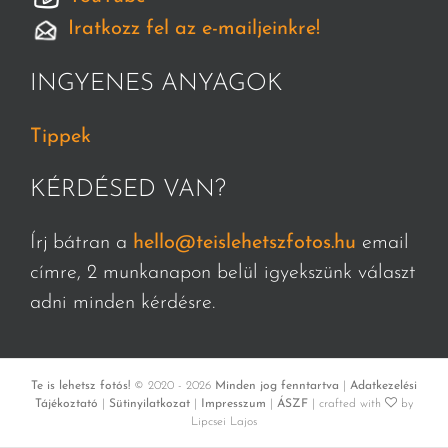
Iratkozz fel az e-mailjeinkre!
INGYENES ANYAGOK
Tippek
KÉRDÉSED VAN?
Írj bátran a
hello@teislehetszfotos.hu
email
címre, 2 munkanapon belül igyekszünk választ
adni minden kérdésre.
Te is lehetsz fotós!
© 2020 -
2026
Minden jog fenntartva
|
Adatkezelési
Tájékoztató
|
Sütinyilatkozat
|
Impresszum
|
ÁSZF
| crafted with
by
Lipcsei Lajos