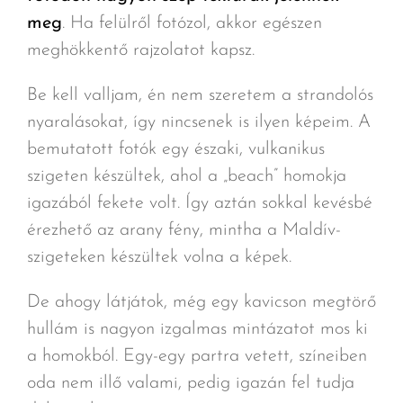
meg
. Ha felülről fotózol, akkor egészen
meghökkentő rajzolatot kapsz.
Be kell valljam, én nem szeretem a strandolós
nyaralásokat, így nincsenek is ilyen képeim. A
bemutatott fotók egy északi, vulkanikus
szigeten készültek, ahol a „beach” homokja
igazából fekete volt. Így aztán sokkal kevésbé
érezhető az arany fény, mintha a Maldív-
szigeteken készültek volna a képek.
De ahogy látjátok, még egy kavicson megtörő
hullám is nagyon izgalmas mintázatot mos ki
a homokból. Egy-egy partra vetett, színeiben
oda nem illő valami, pedig igazán fel tudja