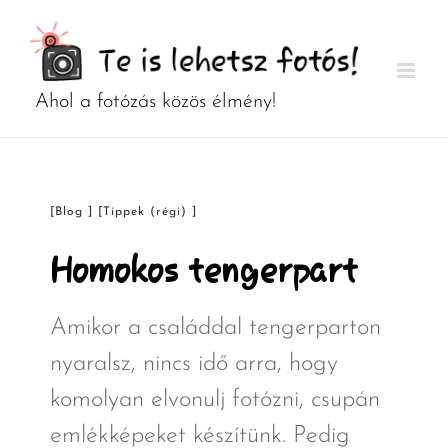
Kihagyás
[Blog ] [Tippek (régi) ]
Homokos tengerpart
Amikor a családdal tengerparton
nyaralsz, nincs idő arra, hogy
komolyan elvonulj fotózni, csupán
emlékképeket készítünk. Pedig