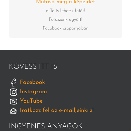
Mutasd meg a képeidet
a Te is lehetsz fotós!
Fotózzunk együtt!
Facebook csoportjában
KÖVESS ITT IS
Facebook
Instagram
YouTube
Iratkozz fel az e-mailjeinkre!
INGYENES ANYAGOK