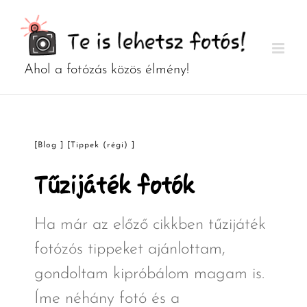
Kihagyás
[Blog ] [Tippek (régi) ]
Tűzijáték fotók
Ha már az előző cikkben tűzijáték
fotózós tippeket ajánlottam,
gondoltam kipróbálom magam is.
Íme néhány fotó és a