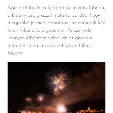
Apuka többször belerúgott az állvány lábába,
a kislány pedig azzal múlatta az időd, hogy
megpróbálja megkaparintani az emberek feje
fölött kikandikáló gépemet. Persze, vele
könnyen elbántam volna, de az apukája
méreteit látva, inkább behúztam fülem,
farkam.