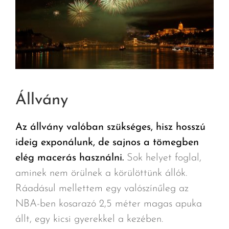
Állvány
Az állvány valóban szükséges, hisz hosszú
ideig exponálunk, de sajnos a tömegben
elég macerás használni.
Sok helyet foglal,
aminek nem örülnek a körülöttünk állók.
Ráadásul mellettem egy valószínűleg az
NBA-ben kosarazó 2,5 méter magas apuka
állt, egy kicsi gyerekkel a kezében.