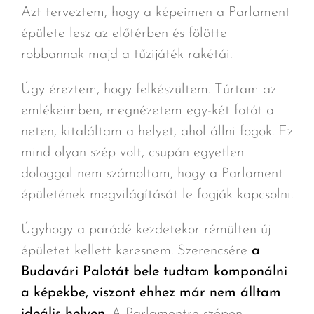
Azt terveztem, hogy a képeimen a Parlament
épülete lesz az előtérben és fölötte
robbannak majd a tűzijáték rakétái.
Úgy éreztem, hogy felkészültem. Túrtam az
emlékeimben, megnézetem egy-két fotót a
neten, kitaláltam a helyet, ahol állni fogok. Ez
mind olyan szép volt, csupán egyetlen
dologgal nem számoltam, hogy a Parlament
épületének megvilágítását le fogják kapcsolni.
Úgyhogy a parádé kezdetekor rémülten új
épületet kellett keresnem. Szerencsére
a
Budavári Palotát bele tudtam komponálni
a képekbe, viszont ehhez már nem álltam
ideális helyen.
A Parlamentre szépen