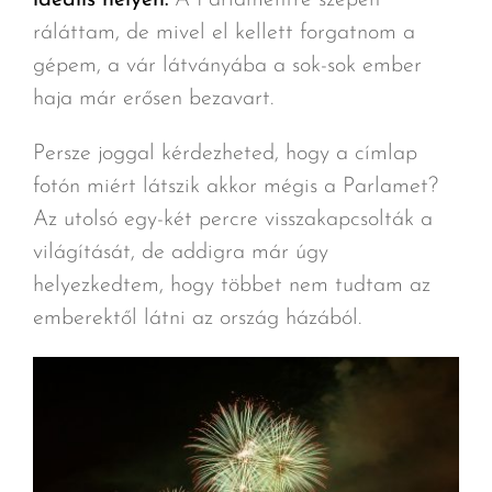
ráláttam, de mivel el kellett forgatnom a
gépem, a vár látványába a sok-sok ember
haja már erősen bezavart.
Persze joggal kérdezheted, hogy a címlap
fotón miért látszik akkor mégis a Parlamet?
Az utolsó egy-két percre visszakapcsolták a
világítását, de addigra már úgy
helyezkedtem, hogy többet nem tudtam az
emberektől látni az ország házából.