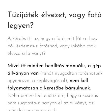
Tűzijáték élvezet, vagy fotó
legyen?
A kérdés itt az, hogy a fotós mit lát a show-
ból, érdemes-e fotóznod, vagy inkább csak
élvezd a látványt?
Mivel itt minden beállítás manuális, a gép
állványon van
(tehát nyugodtan fotózhatunk
ugyanazzal a képkivágással),
nem kell
folyamatosan a keresőbe bámulnunk.
Néha persze leellenőriztem, hogy a kosaras
nem rugdosta-e nagyon el az állványt, de
más dolgom nem akadt.