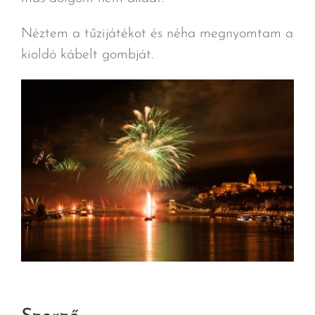
Néztem a tűzijátékot és néha megnyomtam a
kioldó kábelt gombját.