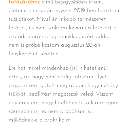
fotózásához
című bejegyzésben írtam,
életemben csupán egyszer 2019-ben fotóztam
tűzijátékot. Mivel én inkább természetet
fotózok, és nem szoktam keverni a fotózást a
családi, baráti programokkal, ezért addig
nem is próbálkoztam augusztus 20-án
fényképeket készíteni.
De hát mivel mindenhez (is) hihetetlenül
értek, az, hogy nem eddig fotóztam ilyet,
csöppet sem gátolt meg abban, hogy néhány
trükköt, beállítást megosszak veled. Viszont
úgy éreztem, hogy hiteltelen leszek a magam
szemében is, ha nem próbáltam ki,
működnek-e a praktikáim.