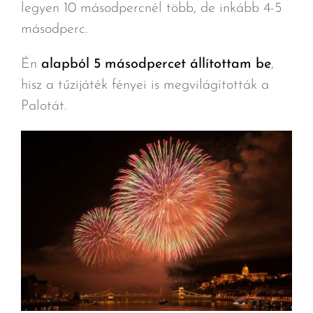
legyen 10 másodpercnél több, de inkább 4-5
másodperc.
Én
alapból 5 másodpercet állítottam be
,
hisz a tűzijáték fényei is megvilágították a
Palotát.