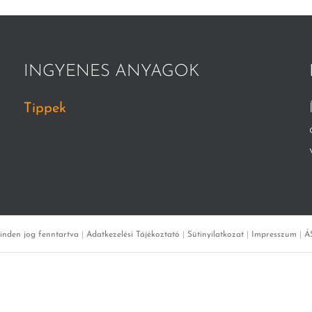
INGYENES ANYAGOK
Tippek
inden jog fenntartva
|
Adatkezelési Tájékoztató
|
Sütinyilatkozat
|
Impresszum
|
Á