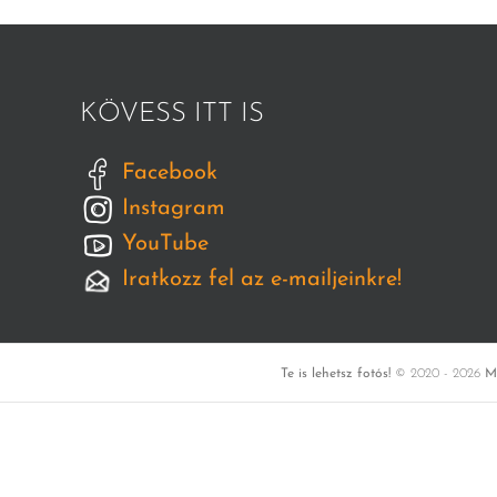
KÖVESS ITT IS
Facebook
Instagram
YouTube
Iratkozz fel az e-mailjeinkre!
Te is lehetsz fotós!
© 2020 -
2026
M