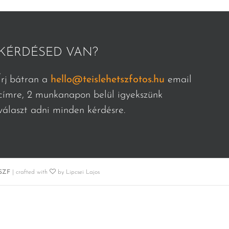
KÉRDÉSED VAN?
Írj bátran a
hello@teislehetszfotos.hu
email
címre, 2 munkanapon belül igyekszünk
választ adni minden kérdésre.
SZF
| crafted with
by Lipcsei Lajos