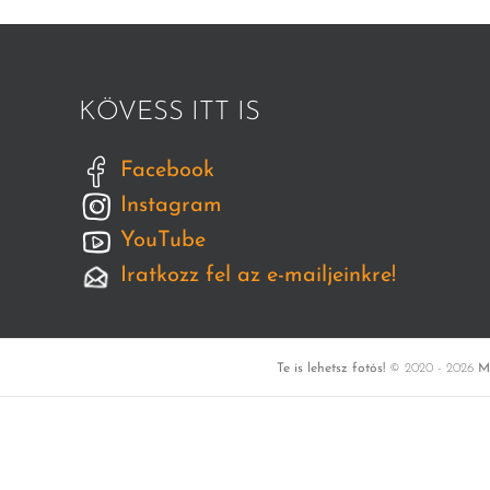
KÖVESS ITT IS
Facebook
Instagram
YouTube
Iratkozz fel az e-mailjeinkre!
Te is lehetsz fotós!
© 2020 -
2026
M