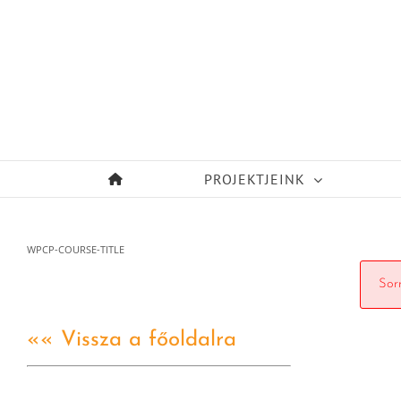
Kihagyás
PROJEKTJEINK
WPCP-COURSE-TITLE
Sorr
«« Vissza a főoldalra