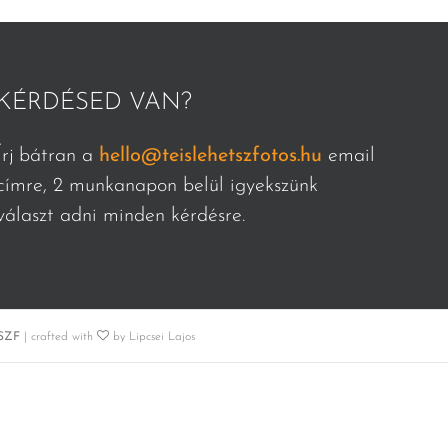
KÉRDÉSED VAN?
Írj bátran a
hello@teislehetszfotos.hu
email
címre, 2 munkanapon belül igyekszünk
választ adni minden kérdésre.
SZF
| crafted with
by Lipcsei Lajos