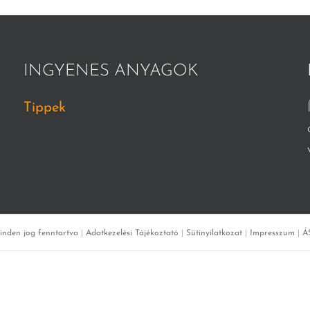
INGYENES ANYAGOK
Tippek
inden jog fenntartva
|
Adatkezelési Tájékoztató
|
Sütinyilatkozat
|
Impresszum
|
Á