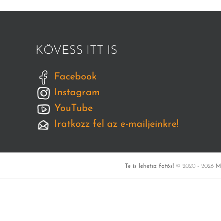
KÖVESS ITT IS
Facebook
Instagram
YouTube
Iratkozz fel az e-mailjeinkre!
Te is lehetsz fotós!
© 2020 -
2026
M