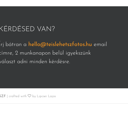
KÉRDÉSED VAN?
Írj bátran a
hello@teislehetszfotos.hu
email
címre, 2 munkanapon belül igyekszünk
választ adni minden kérdésre.
SZF
| crafted with
by Lipcsei Lajos