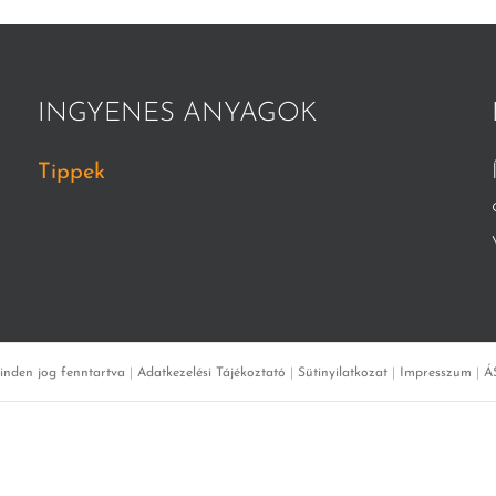
INGYENES ANYAGOK
Tippek
inden jog fenntartva
|
Adatkezelési Tájékoztató
|
Sütinyilatkozat
|
Impresszum
|
Á