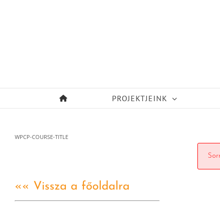
Kihagyás
PROJEKTJEINK
WPCP-COURSE-TITLE
Sorr
«« Vissza a főoldalra