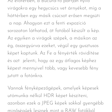
Az előtérben, a Bucura-tó partján nyíló
virágokra egy hegycsúcs vet árnyékot, míg a
háttérben egy másik csúcsot erősen megsüti
a nap. Ahogyan ezt a fenti expozíció
sorozaton láthatod, öt fotóból készült a kép.
Az egyiken a virágok szépek, a másikon az
ég, összegyúrva ezeket, végül egy gusztusos
képet kaptunk. Az Fe a fényérték rövidítése
és azt jelenti, hogy az egy átlagos képhez
képest mennyivel több, vagy kevesebb fény
jutott a fotónkra.
Vannak fényképezőgépek, amelyek képesek
utómunka nélkül HDR képet készíteni,
azonban ezek a JPEG képek sokkal gyengébb
minőségűek lesznek mint a RAW fotókból