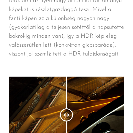
fotó, ami az ilyen nagy dinamika tartományú
képeket is részletgazdaggá teszi. Mivel a
fenti képen ez a különbség nagyon nagy
(gyakorlatilag a teljesen sötéttől a napsütötte
bokrokig minden van), így a HDR kép elég
valószerűtlen lett (konkrétan giccsparádé),
viszont jól szemlélteti a HDR tulajdonságait.