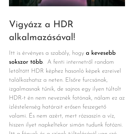
Vigyázz a HDR
alkalmazásával!
Itt is érvényes a szabály, hogy
a kevesebb
sokszor több
. A fenti internetről random
letöltött HDR képhez hasonló képek ezreivel
találkozhatsz a neten. Elsőre furcsának,
izgalmasnak tűnik, de sajnos egy ilyen túltolt
HDR-t én nem neveznék fotónak, nálam ez az
ízléstelenség határait erősen feszegető
valami. És nem azért, mert rózsaszín a víz,
hiszen ilyet napkeltekor simán tudunk fotózni.