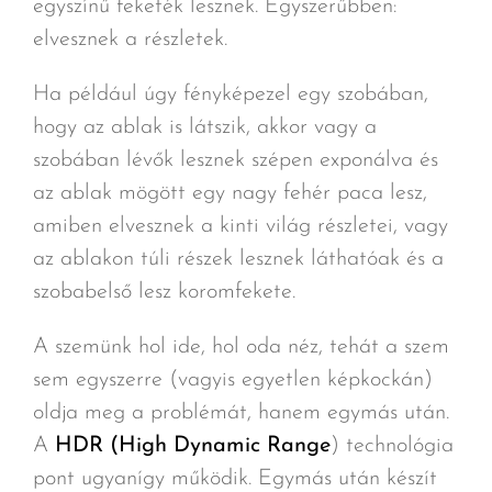
egyszínű feketék lesznek. Egyszerűbben:
elvesznek a részletek.
Ha például úgy fényképezel egy szobában,
hogy az ablak is látszik, akkor vagy a
szobában lévők lesznek szépen exponálva és
az ablak mögött egy nagy fehér paca lesz,
amiben elvesznek a kinti világ részletei, vagy
az ablakon túli részek lesznek láthatóak és a
szobabelső lesz koromfekete.
A szemünk hol ide, hol oda néz, tehát a szem
sem egyszerre (vagyis egyetlen képkockán)
oldja meg a problémát, hanem egymás után.
A
HDR (High Dynamic Range
) technológia
pont ugyanígy működik. Egymás után készít