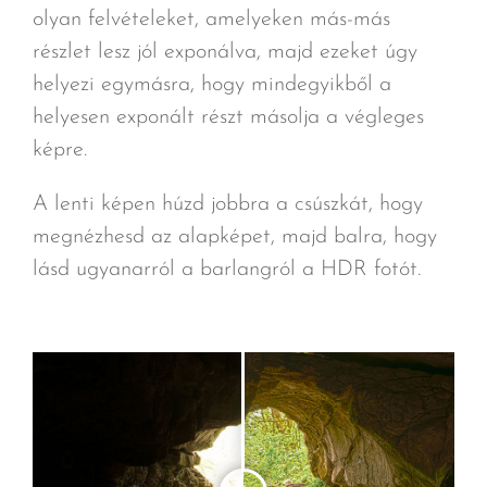
olyan felvételeket, amelyeken más-más
részlet lesz jól exponálva, majd ezeket úgy
helyezi egymásra, hogy mindegyikből a
helyesen exponált részt másolja a végleges
képre.
A lenti képen húzd jobbra a csúszkát, hogy
megnézhesd az alapképet, majd balra, hogy
lásd ugyanarról a barlangról a HDR fotót.