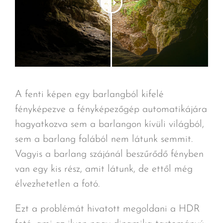
A fenti képen egy barlangból kifelé
fényképezve a fényképezőgép automatikájára
hagyatkozva sem a barlangon kívüli világból,
sem a barlang falából nem látunk semmit.
Vagyis a barlang szájánál beszűrődő fényben
van egy kis rész, amit látunk, de ettől még
élvezhetetlen a fotó.
Ezt a problémát hivatott megoldani a HDR