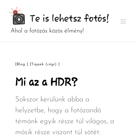
Kihagyás
[Blog ] [Tippek (régi) ]
Mi az a HDR?
Sokszor kerülünk abba a
helyzetbe, hogy a fotózandó
témánk egyik része túl világos, a
másik része viszont túl sötét.