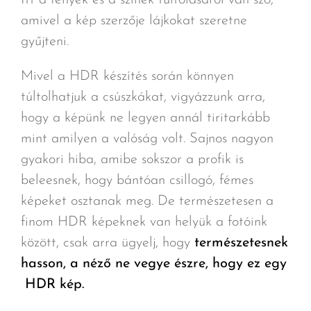
Itt a fények és a színek túltolásáról van szó,
amivel a kép szerzője lájkokat szeretne
gyűjteni.
Mivel a HDR készítés során könnyen
túltolhatjuk a csúszkákat, vigyázzunk arra,
hogy a képünk ne legyen annál tiritarkább
mint amilyen a valóság volt. Sajnos nagyon
gyakori hiba, amibe sokszor a profik is
beleesnek, hogy bántóan csillogó, fémes
képeket osztanak meg. De természetesen a
finom HDR képeknek van helyük a fotóink
között, csak arra ügyelj, hogy
természetesnek
hasson, a néző ne vegye észre, hogy ez egy
HDR kép.