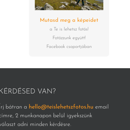
Mutasd meg a képeidet
a Te is lehetsz fotós!
Fotózzunk együtt!
Facebook csoportjában
KÉRDÉSED VAN?
Írj bátran a
hello@teislehetszfotos.hu
email
címre, 2 munkanapon belül igyekszünk
választ adni minden kérdésre.