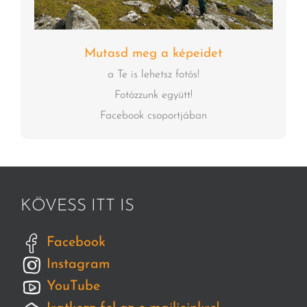
Mutasd meg a képeidet
a Te is lehetsz fotós!
Fotózzunk együtt!
Facebook csoportjában
KÖVESS ITT IS
Facebook
Instagram
YouTube