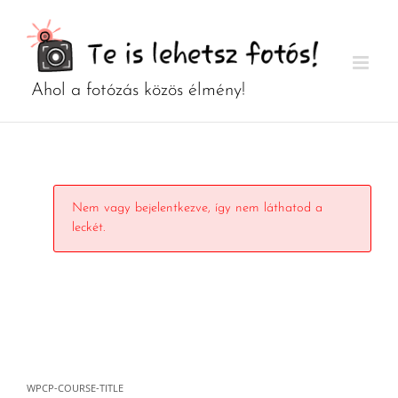
Kihagyás
Nem vagy bejelentkezve, így nem láthatod a
leckét.
WPCP-COURSE-TITLE