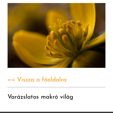
«« Vissza a főoldalra
Varázslatos makró világ