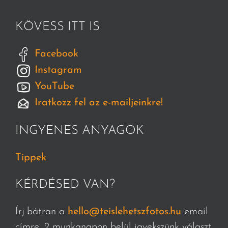
KÖVESS ITT IS
Facebook
Instagram
YouTube
Iratkozz fel az e-mailjeinkre!
INGYENES ANYAGOK
Tippek
KÉRDÉSED VAN?
Írj bátran a
hello@teislehetszfotos.hu
email
címre, 2 munkanapon belül igyekszünk választ