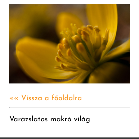
«« Vissza a főoldalra
Varázslatos makró világ