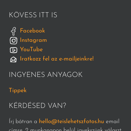
KÖVESS ITT IS
Facebook
Instagram
YouTube
Iratkozz fel az e-mailjeinkre!
INGYENES ANYAGOK
Tippek
KÉRDÉSED VAN?
Írj bátran a
hello@teislehetszfotos.hu
email
címre, 2 munkanapon belül igyekszünk választ