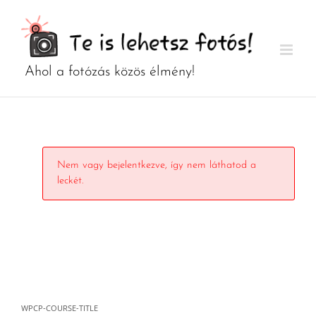
Kihagyás
Nem vagy bejelentkezve, így nem láthatod a
leckét.
WPCP-COURSE-TITLE