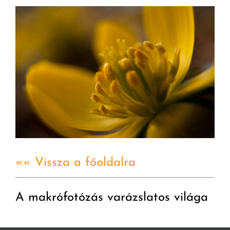
«« Vissza a főoldalra
A makrófotózás varázslatos világa