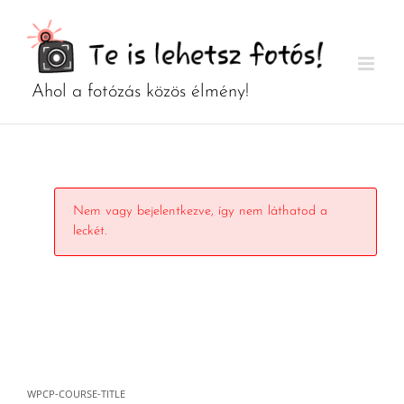
Kihagyás
Nem vagy bejelentkezve, így nem láthatod a
leckét.
WPCP-COURSE-TITLE