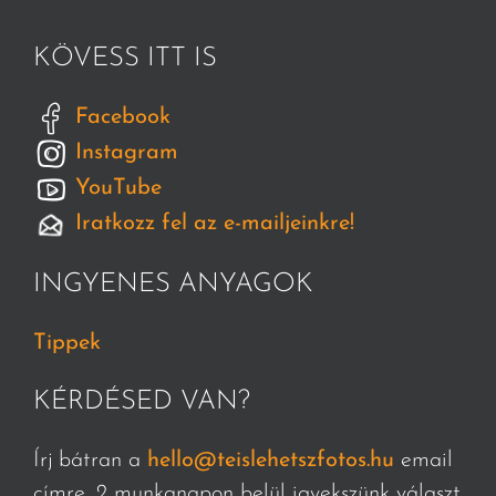
KÖVESS ITT IS
Facebook
Instagram
YouTube
Iratkozz fel az e-mailjeinkre!
INGYENES ANYAGOK
Tippek
KÉRDÉSED VAN?
Írj bátran a
hello@teislehetszfotos.hu
email
címre, 2 munkanapon belül igyekszünk választ