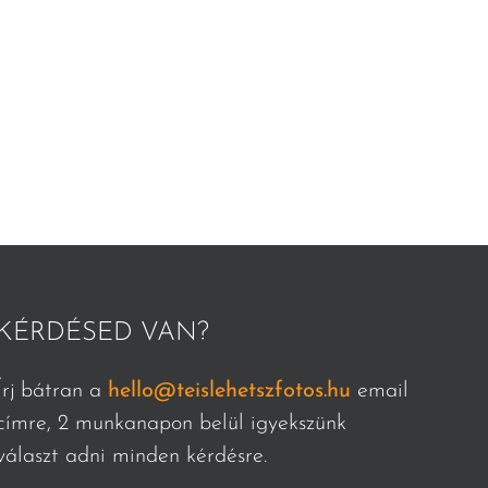
KÉRDÉSED VAN?
Írj bátran a
hello@teislehetszfotos.hu
email
címre, 2 munkanapon belül igyekszünk
választ adni minden kérdésre.