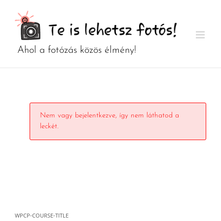
Kihagyás
Nem vagy bejelentkezve, így nem láthatod a
leckét.
WPCP-COURSE-TITLE