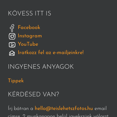
KÖVESS ITT IS
Facebook
Instagram
YouTube
Iratkozz fel az e-mailjeinkre!
INGYENES ANYAGOK
Tippek
KÉRDÉSED VAN?
Írj bátran a
hello@teislehetszfotos.hu
email
címre, 2 munkanapon belül igyekszünk választ