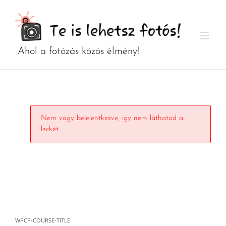
Kihagyás
Nem vagy bejelentkezve, így nem láthatod a
leckét.
WPCP-COURSE-TITLE