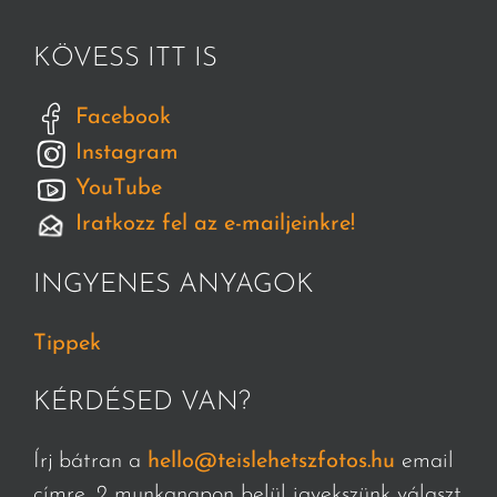
KÖVESS ITT IS
Facebook
Instagram
YouTube
Iratkozz fel az e-mailjeinkre!
INGYENES ANYAGOK
Tippek
KÉRDÉSED VAN?
Írj bátran a
hello@teislehetszfotos.hu
email
címre, 2 munkanapon belül igyekszünk választ