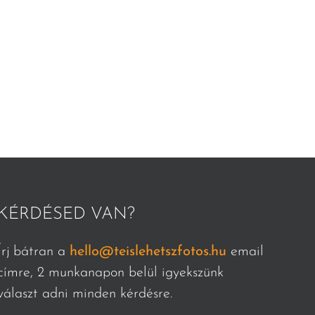
KÉRDÉSED VAN?
Írj bátran a
hello@teislehetszfotos.hu
email
címre, 2 munkanapon belül igyekszünk
választ adni minden kérdésre.