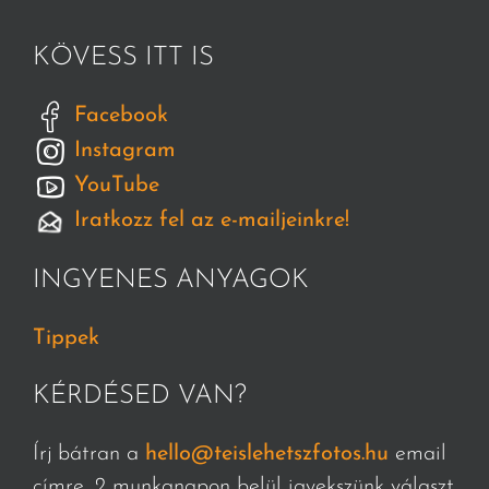
KÖVESS ITT IS
Facebook
Instagram
YouTube
Iratkozz fel az e-mailjeinkre!
INGYENES ANYAGOK
Tippek
KÉRDÉSED VAN?
Írj bátran a
hello@teislehetszfotos.hu
email
címre, 2 munkanapon belül igyekszünk választ