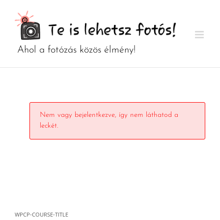
Kihagyás
Nem vagy bejelentkezve, így nem láthatod a
leckét.
WPCP-COURSE-TITLE