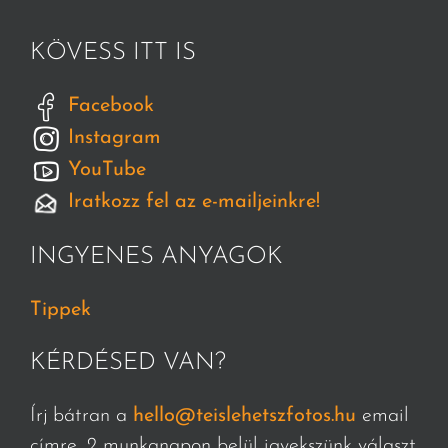
KÖVESS ITT IS
Facebook
Instagram
YouTube
Iratkozz fel az e-mailjeinkre!
INGYENES ANYAGOK
Tippek
KÉRDÉSED VAN?
Írj bátran a
hello@teislehetszfotos.hu
email
címre, 2 munkanapon belül igyekszünk választ