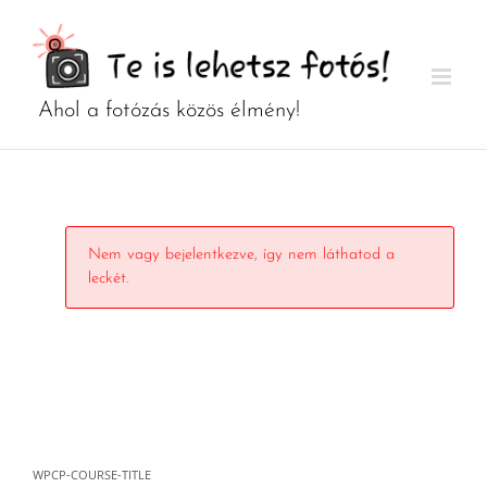
Kihagyás
Nem vagy bejelentkezve, így nem láthatod a
leckét.
WPCP-COURSE-TITLE