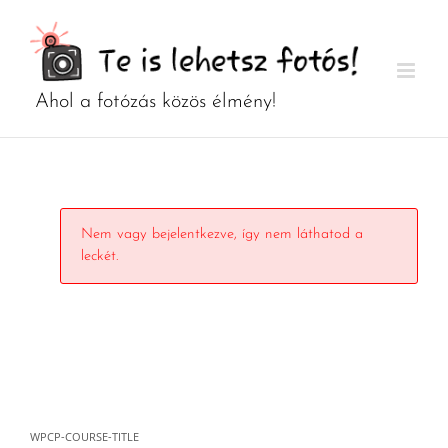
Kihagyás
Nem vagy bejelentkezve, így nem láthatod a
leckét.
WPCP-COURSE-TITLE