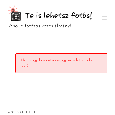
Kihagyás
Nem vagy bejelentkezve, így nem láthatod a
leckét.
WPCP-COURSE-TITLE