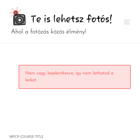
Kihagyás
Nem vagy bejelentkezve, így nem láthatod a
leckét.
WPCP-COURSE-TITLE