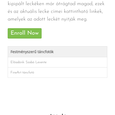
kipipált leckéken már átrágtad magad, ezek
és az aktuális lecke címei kattintható linkek,
amelyek az adott leckét nyitják meg.
Enroll Now
Festményszerű táncfotók
Előadónk: Szabó Levente
FineArt táncfotó