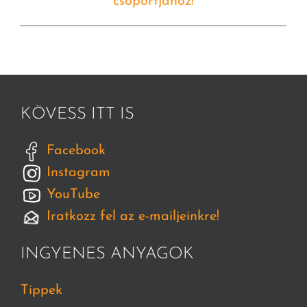
csoportjához!
KÖVESS ITT IS
Facebook
Instagram
YouTube
Iratkozz fel az e-mailjeinkre!
INGYENES ANYAGOK
Tippek