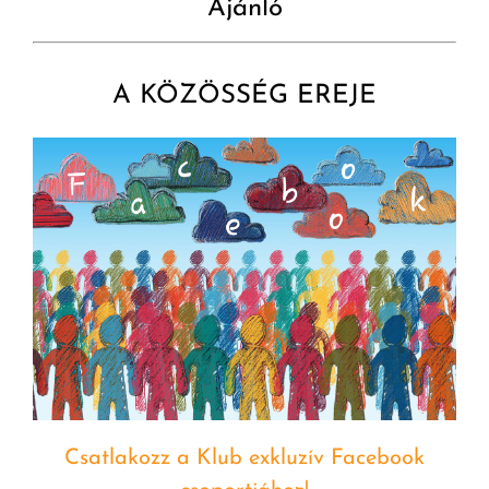
Ajánló
A KÖZÖSSÉG EREJE
Csatlakozz a Klub exkluzív Facebook