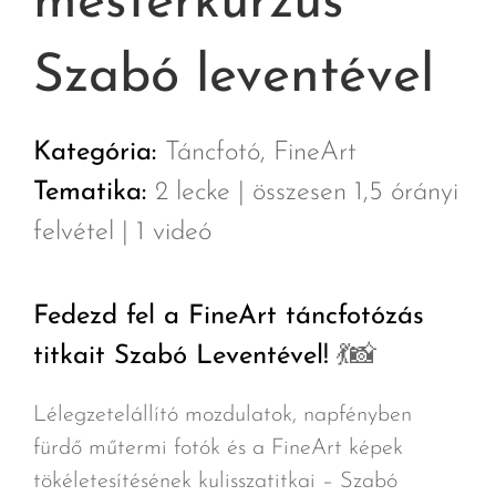
mesterkurzus
Szabó leventével
Kategória:
Táncfotó, FineArt
Tematika:
2 lecke | összesen 1,5 órányi
felvétel | 1 videó
Fedezd fel a FineArt táncfotózás
titkait Szabó Leventével!
💃
📸
Lélegzetelállító mozdulatok, napfényben
fürdő műtermi fotók és a FineArt képek
tökéletesítésének kulisszatitkai – Szabó