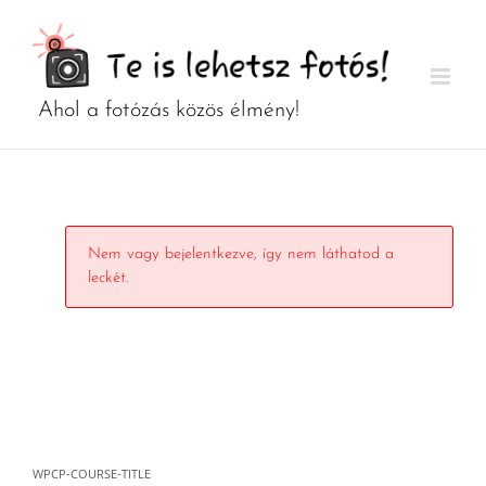
Kihagyás
Nem vagy bejelentkezve, így nem láthatod a
leckét.
WPCP-COURSE-TITLE