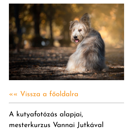
«« Vissza a főoldalra
A kutyafotózás alapjai,
mesterkurzus Vannai Jutkával