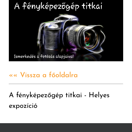
«« Vissza a főoldalra
A fényképezőgép titkai - Helyes
expozíció