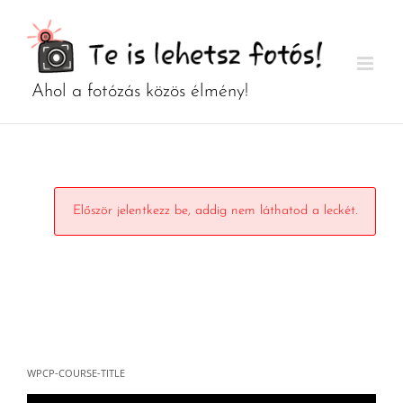
Kihagyás
Először jelentkezz be, addig nem láthatod a leckét.
WPCP-COURSE-TITLE