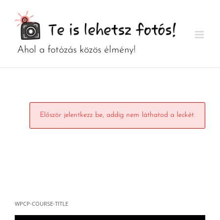
Kihagyás
Először jelentkezz be, addig nem láthatod a leckét.
WPCP-COURSE-TITLE