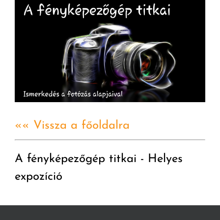
«« Vissza a főoldalra
A fényképezőgép titkai - Helyes
expozíció