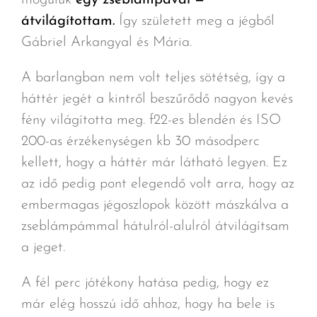
átvilágítottam.
Így született meg a jégből
Gábriel Arkangyal és Mária.
A barlangban nem volt teljes sötétség, így a
háttér jegét a kintről beszűrődő nagyon kevés
fény világította meg. f22-es blendén és ISO
200-as érzékenységen kb 30 másodperc
kellett, hogy a háttér már látható legyen. Ez
az idő pedig pont elegendő volt arra, hogy az
embermagas jégoszlopok között mászkálva a
zseblámpámmal hátulról-alulról átvilágítsam
a jeget.
A fél perc jótékony hatása pedig, hogy ez
már elég hosszú idő ahhoz, hogy ha bele is