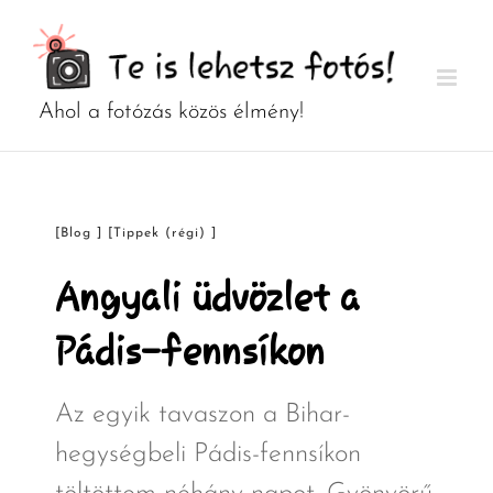
Kihagyás
[Blog ] [Tippek (régi) ]
Angyali üdvözlet a
Pádis-fennsíkon
Az egyik tavaszon a Bihar-
hegységbeli Pádis-fennsíkon