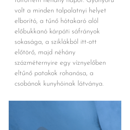
töltöttem néhány napot. Gyönyörű
volt a minden talpalatnyi helyet
elborító, a tűnő hótakaró alól
előbukkanó kárpáti sáfrányok
sokasága, a sziklákból itt-ott
előtörő, majd néhány
százméternyire egy víznyelőben
eltűnő patakok rohanása, a
csobánok kunyhóinak látványa.