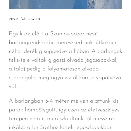
2022. február 10.
Egyik délelőtt a Szamos-bazár nevű
barlangrendszerbe merészkedtünk, útközben
néhol derékig süppedve a hóban. A barlangok
telis-tele voltak gigászi olvadó jégcsapokkal,
a talaj pedig a folyamatosan olvadó,
csordogáló, megfagyó víztől korcsolyapályává
vált.
A barlangban 3-4 méter mélyen alattunk kis
patak hömpölygött, így ezen az életveszélyes
terepen nem is merészkedtünk túl messzire,
inkább a bejárathoz közeli jégoszlopokban