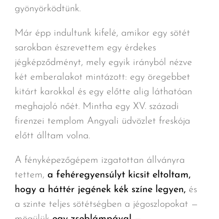
gyönyörködtünk.
Már épp indultunk kifelé, amikor egy sötét
sarokban észrevettem egy érdekes
jégképződményt, mely egyik irányból nézve
két emberalakot mintázott: egy öregebbet
kitárt karokkal és egy előtte alig láthatóan
meghajoló nőét. Mintha egy XV. századi
firenzei templom Angyali üdvözlet freskója
előtt álltam volna.
A fényképezőgépem izgatottan állványra
tettem,
a fehéregyensúlyt kicsit eltoltam,
hogy a háttér jegének kék színe legyen,
és
a szinte teljes sötétségben a jégoszlopokat —
mögülük
egy zseblámpával —