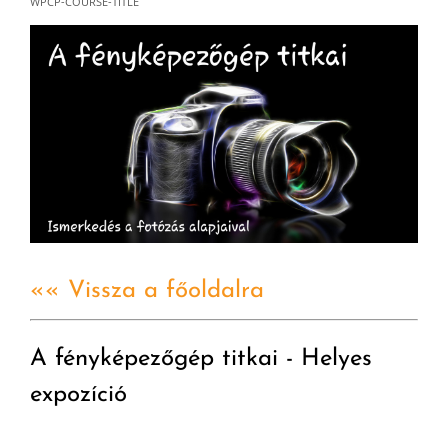
WPCP-COURSE-TITLE
«« Vissza a főoldalra
A fényképezőgép titkai - Helyes
expozíció