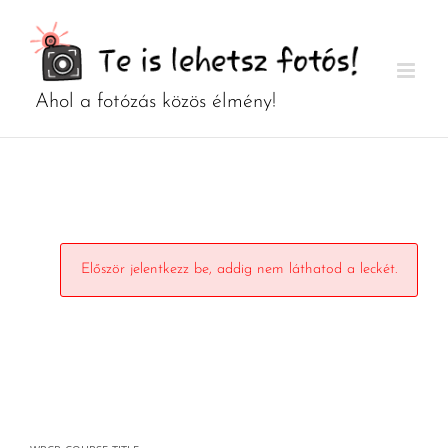
Kihagyás
Először jelentkezz be, addig nem láthatod a leckét.