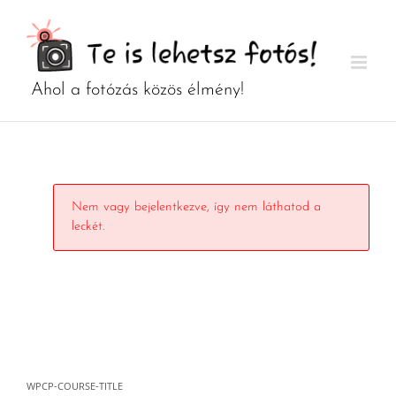
Kihagyás
Nem vagy bejelentkezve, így nem láthatod a
leckét.
WPCP-COURSE-TITLE