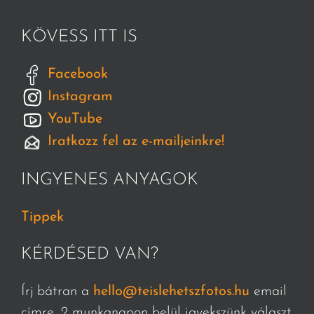
KÖVESS ITT IS
Facebook
Instagram
YouTube
Iratkozz fel az e-mailjeinkre!
INGYENES ANYAGOK
Tippek
KÉRDÉSED VAN?
Írj bátran a
hello@teislehetszfotos.hu
email
címre, 2 munkanapon belül igyekszünk választ