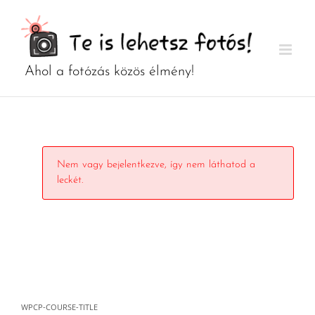
Kihagyás
Nem vagy bejelentkezve, így nem láthatod a
leckét.
WPCP-COURSE-TITLE