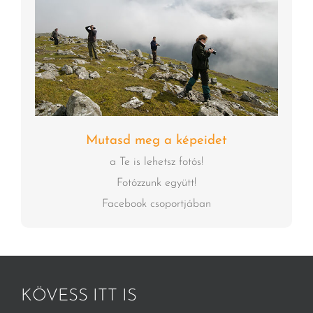
Mutasd meg a képeidet
a Te is lehetsz fotós!
Fotózzunk együtt!
Facebook csoportjában
KÖVESS ITT IS