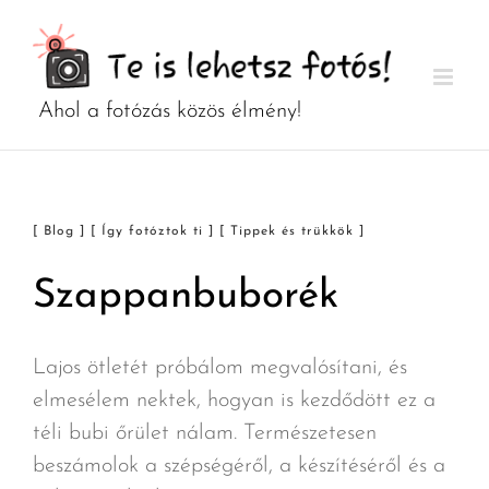
Kihagyás
[ Blog ] [ Így fotóztok ti ] [ Tippek és trükkök ]
Szappanbuborék
Lajos ötletét próbálom megvalósítani, és
elmesélem nektek, hogyan is kezdődött ez a
téli bubi őrület nálam. Természetesen
beszámolok a szépségéről, a készítéséről és a