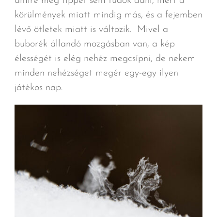
amire még tippet sem tudok adni, mert a
körülmények miatt mindig más, és a fejemben
lévő ötletek miatt is változik. Mivel a
buborék állandó mozgásban van, a kép
élességét is elég nehéz megcsípni, de nekem
minden nehézséget megér egy-egy ilyen
játékos nap.