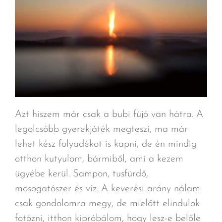
Azt hiszem már csak a bubi fújó van hátra. A
legolcsóbb gyerekjáték megteszi, ma már
lehet kész folyadékot is kapni, de én mindig
otthon kutyulom, bármiből, ami a kezem
ügyébe kerül. Sampon, tusfürdő,
mosogatószer és víz. A keverési arány nálam
csak gondolomra megy, de mielőtt elindulok
fotózni, itthon kipróbálom, hogy lesz-e belőle