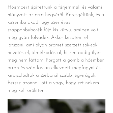
Hóembert építettünk a férjemmel, és valami
hiányzott az orra hegyéről. Keresgéltünk, és a
kezembe akadt egy ezer éves
szappanbuborék fújó kis kütyü, amiben volt
még gyári folyadék. Akkor kezdtem el
játszani, ami olyan örömet szerzett sok-sok
nevetéssel, álmélkodással, hiszen addig ilyet
még nem láttam. Pörgött a gömb a hóember
orrán és szép lassan elkezdett megfagyni és
kirajzolódtak a szebbnél szebb jégvirágok.
Persze azonnal jött a vágy, hogy ezt nekem
meg kell örökíteni.