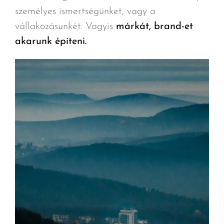
személyes ismertségünket, vagy a
vállakozásunkét. Vagyis
márkát, brand-et
akarunk építeni.