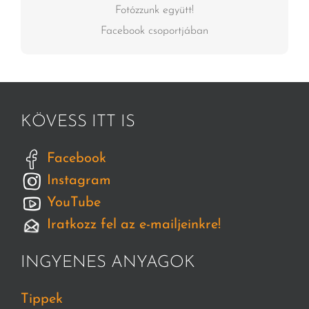
Fotózzunk együtt!
Facebook csoportjában
KÖVESS ITT IS
Facebook
Instagram
YouTube
Iratkozz fel az e-mailjeinkre!
INGYENES ANYAGOK
Tippek