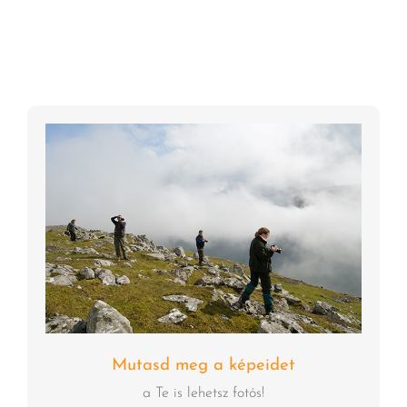
Mutasd meg a képeidet
a Te is lehetsz fotós!