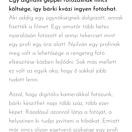
Egy digitális géppel fotózásnak nincs
költsége, így bárki kvázi ingyen fotózhat.
Aki addig egy ügynökségnek dolgozott, annak
fizették a filmet. Egy amatőr több hetes
nyaralásán fotózott el annyi tekercset mint
egy profi egy óra alatt. Nyilván egy profinak
meg volt a lehetősége a rengeteg fotó
elkészítése közben fejlődni. Sok más mellett
ez volt az egyik oka, hogy ő sokkal jobb
tudott lenni.
Azzal, hogy digitális kamerákkal fotózunk,
bárki készíthet napi több száz, több ezer
képet. Ráadásul azonnal látja a fotóját, a
helyszínen ki tudja javítani a hibákat. Emiatt
már nincs olyan egetverő szüksége egy profi