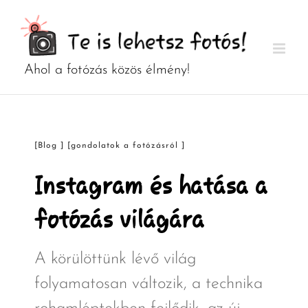
Kihagyás
[Blog ] [gondolatok a fotózásról ]
Instagram és hatása a
fotózás világára
A körülöttünk lévő világ
folyamatosan változik, a technika