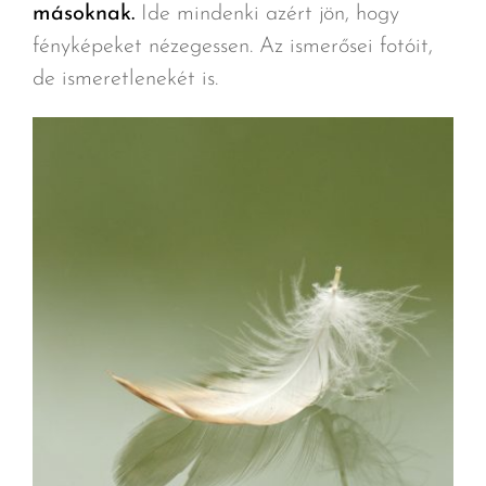
másoknak.
Ide mindenki azért jön, hogy
fényképeket nézegessen. Az ismerősei fotóit,
de ismeretlenekét is.