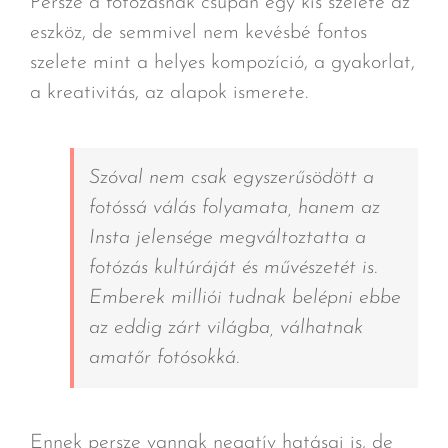
Persze a fotózásnak csupán egy kis szelete az
eszköz, de semmivel nem kevésbé fontos
szelete mint a helyes kompozíció, a gyakorlat,
a kreativitás, az alapok ismerete.
Szóval nem csak egyszerűsödött a
fotóssá válás folyamata, hanem az
Insta jelensége megváltoztatta a
fotózás kultúráját és művészetét is.
Emberek milliói tudnak belépni ebbe
az eddig zárt világba, válhatnak
amatőr fotósokká.
Ennek persze vannak negatív hatásai is, de