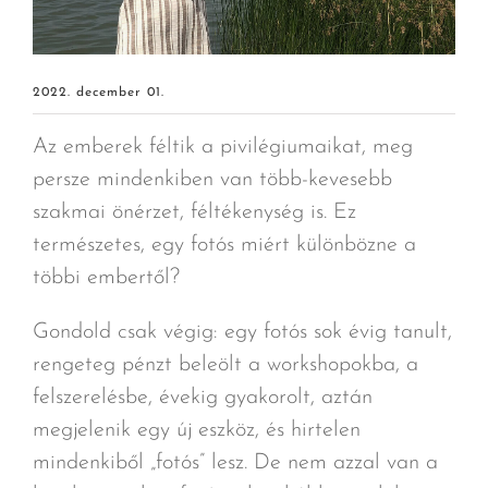
2022. december 01.
Az emberek féltik a pivilégiumaikat, meg
persze mindenkiben van több-kevesebb
szakmai önérzet, féltékenység is. Ez
természetes, egy fotós miért különbözne a
többi embertől?
Gondold csak végig: egy fotós sok évig tanult,
rengeteg pénzt beleölt a workshopokba, a
felszerelésbe, évekig gyakorolt, aztán
megjelenik egy új eszköz, és hirtelen
mindenkiből „fotós” lesz. De nem azzal van a