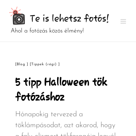
Kihagyás
[Blog ] [Tippek (régi) ]
5 tipp Halloween tök
fotózáshoz
Hónapokig tervezed a
töklámpásodat, azt akarod, hogy