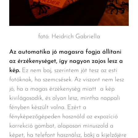
fotó: Heidrich Gabriella
Az automatika jó magasra fogja állítani
az érzékenységet, így nagyon zajos lesz a
kép.
Ez nem baj, szerintem jót tesz az esti
fotóknak, ha szemcsések. Az viszont nem lesz
jó, ha a magas érzékenység miatt a kép
kivilágosodik, és olyan lesz, mintha nappali
fényben készült volna. Ezért a
fényképezőgépeden használd az expozíció
korrekció gombot, alaposan minuszold a
képet, ha telefont használsz, bökj a kijelzőjére