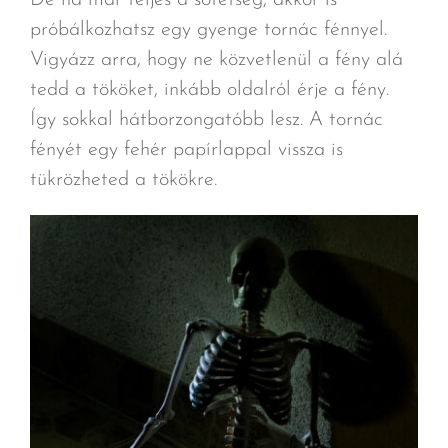
próbálkozhatsz egy gyenge tornác fénnyel.
Vigyázz arra, hogy ne közvetlenül a fény alá
tedd a tököket, inkább oldalról érje a fény.
Így sokkal hátborzongatóbb lesz. A tornác
fényét egy fehér papírlappal vissza is
tükrözheted a tökökre.