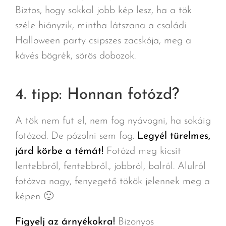
Biztos, hogy sokkal jobb kép lesz, ha a tök
széle hiányzik, mintha látszana a családi
Halloween party csipszes zacskója, meg a
kávés bögrék, sörös dobozok.
4. tipp: Honnan fotózd?
A tök nem fut el, nem fog nyávogni, ha sokáig
fotózod. De pózolni sem fog.
Legyél türelmes,
járd körbe a témát!
Fotózd meg kicsit
lentebbről, fentebbről., jobbról, balról. Alulról
fotózva nagy, fenyegető tökök jelennek meg a
képen 🙂
Figyelj az árnyékokra!
Bizonyos