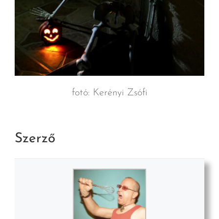
fotó: Kerényi Zsófi
Szerző