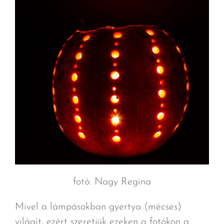
fotó: Nagy Regina
Mivel a lámpásokban gyertya (mécses)
világít, ezért szeretjük ezeken a fotókon a