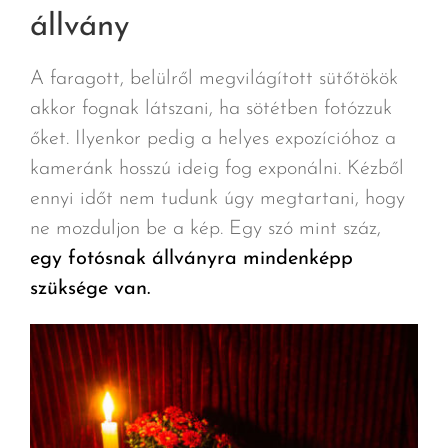
állvány
A faragott, belülről megvilágított sütőtökök
akkor fognak látszani, ha sötétben fotózzuk
őket. Ilyenkor pedig a helyes expozícióhoz a
kameránk hosszú ideig fog exponálni. Kézből
ennyi időt nem tudunk úgy megtartani, hogy
ne mozduljon be a kép. Egy szó mint száz,
egy fotósnak állványra mindenképp
szüksége van.