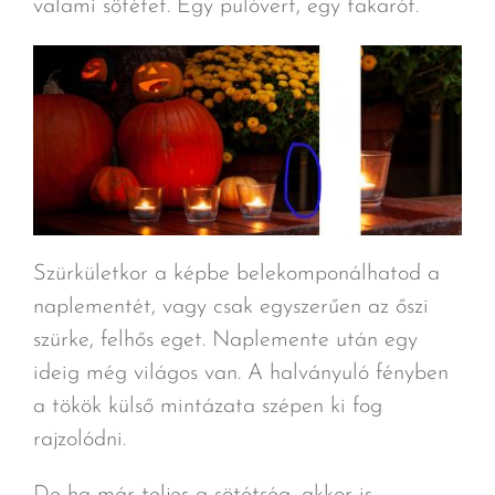
valami sötétet. Egy pulóvert, egy takarót.
Szürkületkor a képbe belekomponálhatod a
naplementét, vagy csak egyszerűen az őszi
szürke, felhős eget. Naplemente után egy
ideig még világos van. A halványuló fényben
a tökök külső mintázata szépen ki fog
rajzolódni.
De ha már teljes a sötétség, akkor is