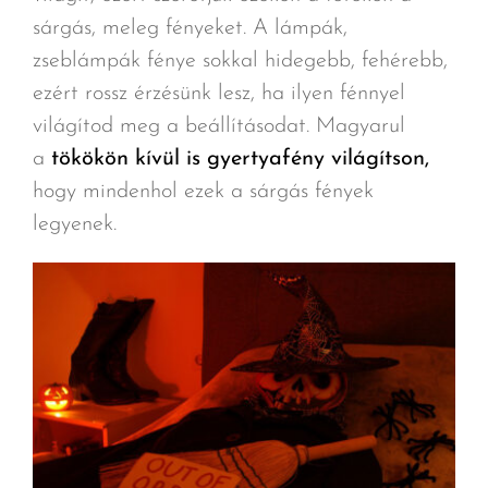
sárgás, meleg fényeket. A lámpák,
zseblámpák fénye sokkal hidegebb, fehérebb,
ezért rossz érzésünk lesz, ha ilyen fénnyel
világítod meg a beállításodat. Magyarul
a
tökökön kívül is gyertyafény világítson,
hogy mindenhol ezek a sárgás fények
legyenek.