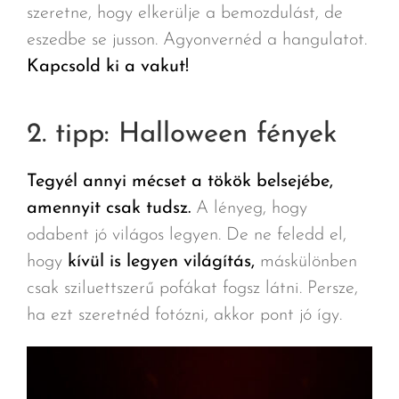
szeretne, hogy elkerülje a bemozdulást, de
eszedbe se jusson. Agyonvernéd a hangulatot.
Kapcsold ki a vakut!
2. tipp: Halloween fények
Tegyél annyi mécset a tökök belsejébe,
amennyit csak tudsz.
A lényeg, hogy
odabent jó világos legyen. De ne feledd el,
hogy
kívül is legyen világítás,
máskülönben
csak sziluettszerű pofákat fogsz látni. Persze,
ha ezt szeretnéd fotózni, akkor pont jó így.