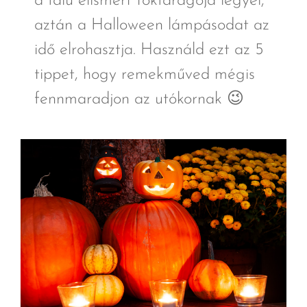
a falu elismert tökfaragója legyél,
aztán a Halloween lámpásodat az
idő elrohasztja. Használd ezt az 5
tippet, hogy remekműved mégis
fennmaradjon az utókornak 😉