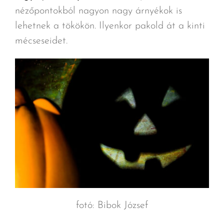
nézőpontokból nagyon nagy árnyékok is
lehetnek a tökökön. Ilyenkor pakold át a kinti
mécseseidet.
fotó: Bibok József